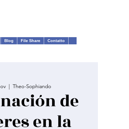
Blog
File Share
Contatto
nov
  |  
Theo-Sophiando
nación de
res en la