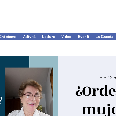
Chi siamo
Attività
Letture
Video
Eventi
La Gaceta
gio 12 
¿Orde
muje