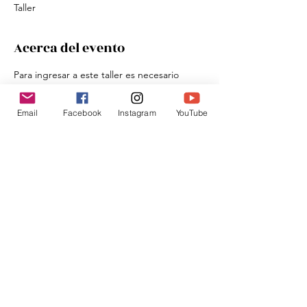
Taller
Acerca del evento
Para ingresar a este taller es necesario 
realizar este registro: 
https://forms.gle/3JGZm98pUYi9qwWE9
Email
Facebook
Instagram
YouTube
Compartir este evento