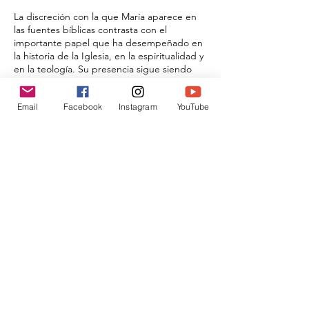
La discreción con la que María aparece en
las fuentes bíblicas contrasta con el
importante papel que ha desempeñado en
la historia de la Iglesia, en la espiritualidad y
en la teología. Su presencia sigue siendo
persistente, todavía hoy, en nuestra
sociedad y cultura de tradición católica.
Email
Facebook
Instagram
YouTube
Compartir este evento
Donar