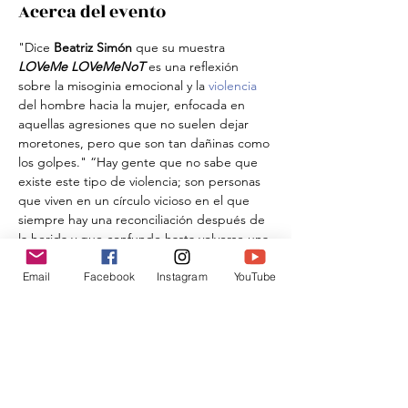
Acerca del evento
"Dice
 Beatriz Simón
 que su muestra
LOVeMe LOVeMeNoT
 es una reflexión 
sobre la misoginia emocional y la 
violencia
del hombre hacia la mujer, enfocada en 
aquellas agresiones que no suelen dejar 
moretones, pero que son tan dañinas como 
los golpes." “Hay gente que no sabe que 
existe este tipo de violencia; son personas 
que viven en un círculo vicioso en el que 
siempre hay una reconciliación después de 
la herida y que confunde hasta volverse una 
codependencia”, nos cuenta la C, quien 
tardó más de ocho años en investigar el 
Email
Facebook
Instagram
YouTube
tema para poder realizar la exposición." 
Revista Quién
Compartir este evento