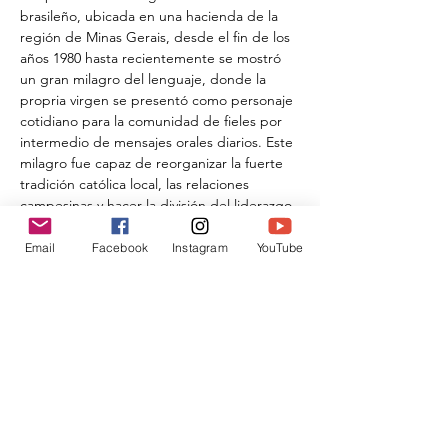
brasileño, ubicada en una hacienda de la 
región de Minas Gerais, desde el fin de los 
años 1980 hasta recientemente se mostró 
un gran milagro del lenguaje, donde la 
propria virgen se presentó como personaje 
cotidiano para la comunidad de fieles por 
intermedio de mensajes orales diarios. Este 
milagro fue capaz de reorganizar la fuerte 
tradición católica local, las relaciones 
campesinas y hacer la división del liderazgo 
masculino adulto con las videntes jóvenes 
de la virgen, transformando el sitio en un 
Email
Facebook
Instagram
YouTube
gran santuario.
Compartir este evento