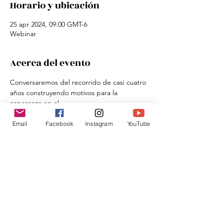
Horario y ubicación
25 apr 2024, 09:00 GMT-6
Webinar
Acerca del evento
Conversaremos del recorrido de casi cuatro 
años construyendo motivos para la 
esperanza en el 
Catholic Women's Council en América 
Latina,
Email
Facebook
Instagram
YouTube
El Caribe y España. 
Compartir este evento