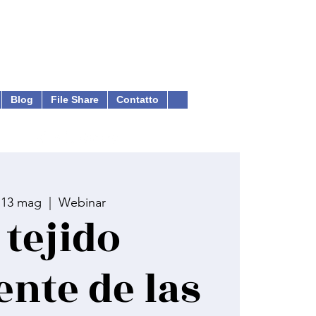
Blog
File Share
Contatto
 13 mag
  |  
Webinar
 tejido
ente de las