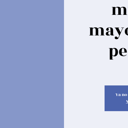
m
mayo
pe
Ya no 