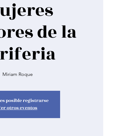
ujeres
res de la
riferia
Miriam Roque
es posible registrarse
Ver otros eventos