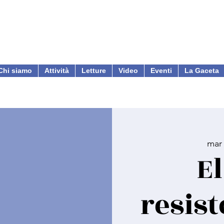
Chi siamo
Attività
Letture
Video
Eventi
La Gaceta
mar
El
resist