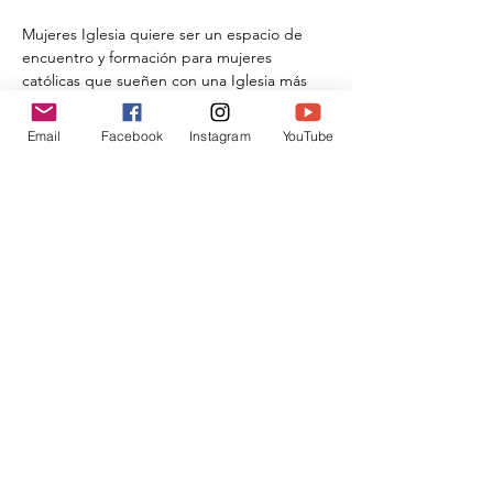
Mujeres Iglesia quiere ser un espacio de 
encuentro y formación para mujeres 
católicas que sueñen con una Iglesia más 
fiel a Jesucristo.
Email
Facebook
Instagram
YouTube
Compartir este evento
Donar
traslahuelladesophia@gmail.com