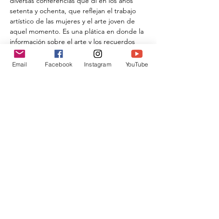
diversas conferencias que di en los años 
setenta y ochenta, que reflejan el trabajo 
artístico de las mujeres y el arte joven de 
aquel momento. Es una plática en donde la 
información sobre el arte y los recuerdos 
personales, confluyen.
Email
Facebook
Instagram
YouTube
Compartir este evento
Donar
traslahuelladesophia@gmail.com