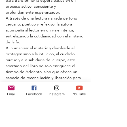
para transformar la espera pasiva en un 
proceso activo, consciente y 
profundamente esperanzador.
​A través de una lectura narrada de tono 
cercano, poético y reflexivo, la autora 
acompaña al lector en un viaje interior, 
entrelazando la cotidianidad con el misterio 
de la fe.
Al humanizar el misterio y devolverle el 
protagonismo a la intuición, al cuidado 
mutuo y a la sabiduría del cuerpo, este 
apartado del libro no solo enriquece el 
tiempo de Adviento, sino que ofrece un 
espacio de reconciliación y liberación para 
quienes buscan una mística más cercana, 
inclusiva y profundamente viva.
Email
Facebook
Instagram
YouTube
Registro
Compartir este evento