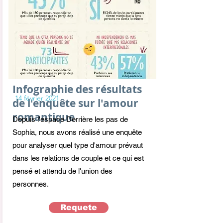
Infographie des résultats
14 février 2021
de l'enquête sur l'amour
romantique
Depuis l'espace Derrière les pas de
Sophia, nous avons réalisé une enquête
pour analyser quel type d'amour prévaut
dans les relations de couple et ce qui est
pensé et attendu de l'union des
personnes.
Requete