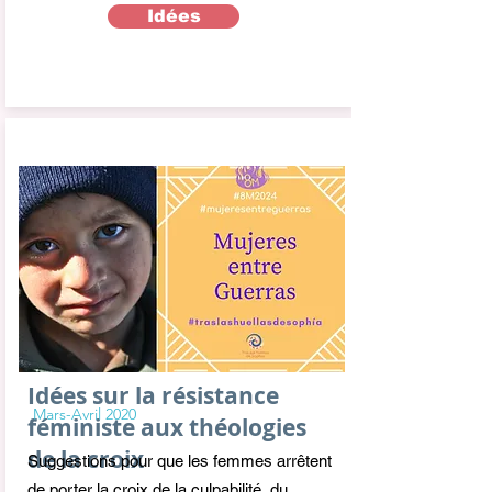
Idées
Idées sur la résistance
Mars-Avril 2020
féministe aux théologies
de la croix
Suggestions pour que les femmes arrêtent
de porter la croix de la culpabilité, du