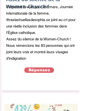
Women-Church !
Préparant la voie pour le 8 mars, Journée
internationale de la femme,
#traslashuellasdesophia se joint au cri pour
une réelle inclusion des femmes dans
l'Église catholique.
Assez du silence de la Women-Church !
Nous remercions les 83 personnes qui ont
joint leurs voix et montré leurs visages
d'indignation
Réponses