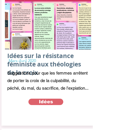
Idées sur la résistance
Mars-Avril 2020
féministe aux théologies
de la croix
Suggestions pour que les femmes arrêtent
de porter la croix de la culpabilité, du
péché, du mal, du sacrifice, de l'expiation...
Idées