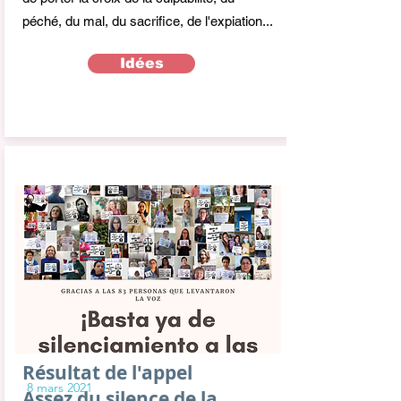
péché, du mal, du sacrifice, de l'expiation...
Idées
Résultat de l'appel
8 mars 2021
Assez du silence de la