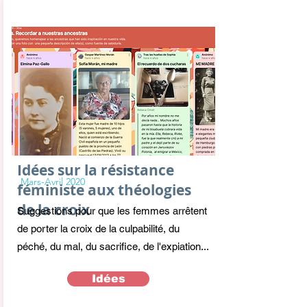
Idées sur la résistance
Mars-Avril 2020
féministe aux théologies
de la croix
Suggestions pour que les femmes arrêtent
de porter la croix de la culpabilité, du
péché, du mal, du sacrifice, de l'expiation...
Idées