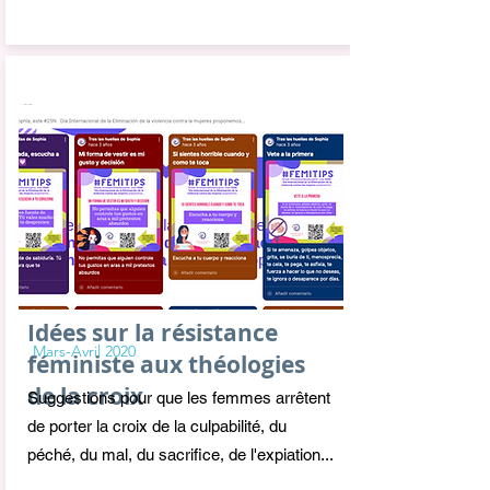
Idées sur la résistance
Mars-Avril 2020
féministe aux théologies
de la croix
Suggestions pour que les femmes arrêtent
de porter la croix de la culpabilité, du
péché, du mal, du sacrifice, de l'expiation...