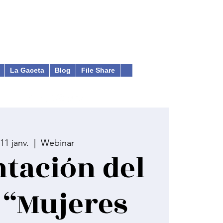
La Gaceta
Blog
File Share
 11 janv.
  |  
Webinar
tación del
o “Mujeres