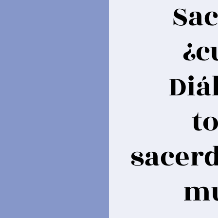
Sac
¿c
Diá
t
sacerd
mu