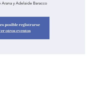
é Arana y Adelaide Baracco
es posible registrarse
Ver otros eventos