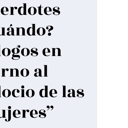
erdotes
uándo?
logos en
orno al
ocio de las
jeres”