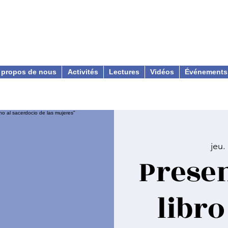
 propos de nous
Activités
Lectures
Vidéos
Événements
jeu.
Presen
libr