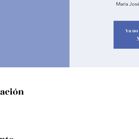
María Jos
Ya no 
cación