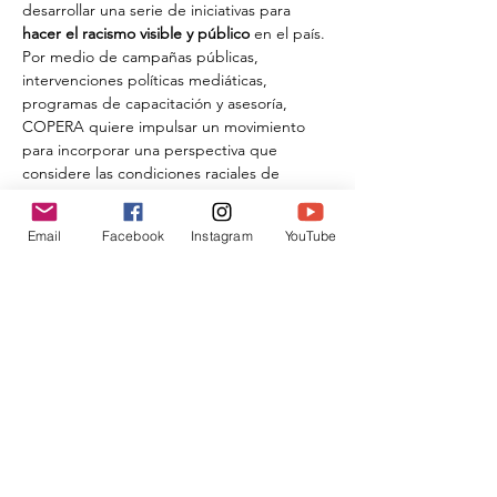
desarrollar una serie de iniciativas para 
hacer el racismo visible y público
 en el país. 
Por medio de campañas públicas, 
intervenciones políticas mediáticas, 
programas de capacitación y asesoría, 
COPERA quiere impulsar un movimiento 
para incorporar una perspectiva que 
considere las condiciones raciales de 
exclusión en los diferentes sectores de la 
sociedad mexicana para impulsar un 
Email
Facebook
Instagram
YouTube
 feminismo anti-racista  y anti-opresivo.
Compartir este evento