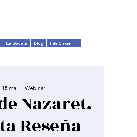
La Gaceta
Blog
File Share
 18 mai
  |  
Webinar
de Nazaret.
ta Reseña