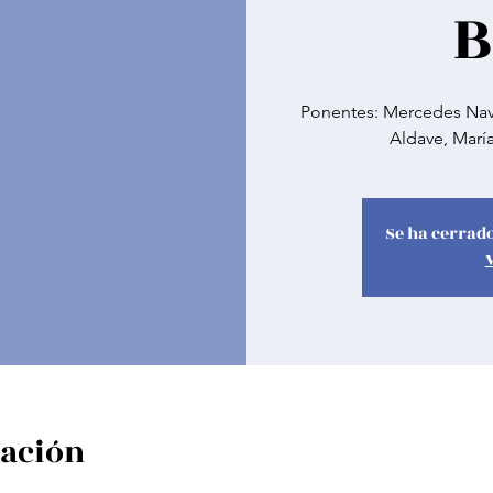
B
Ponentes: Mercedes Navar
Aldave, Marí
Se ha cerrado
cación