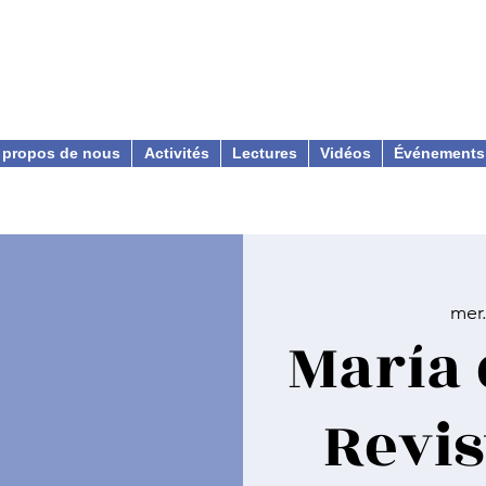
 propos de nous
Activités
Lectures
Vidéos
Événements
mer.
María 
Revis