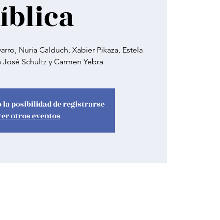
íblica
ro, Nuria Calduch, Xabier Pikaza, Estela
a José Schultz y Carmen Yebra
 la posibilidad de registrarse
Ver otros eventos