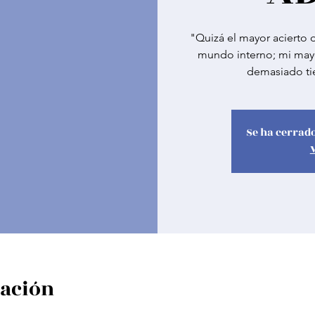
"Quizá el mayor acierto
mundo interno; mi mayo
demasiado ti
Se ha cerrado
cación