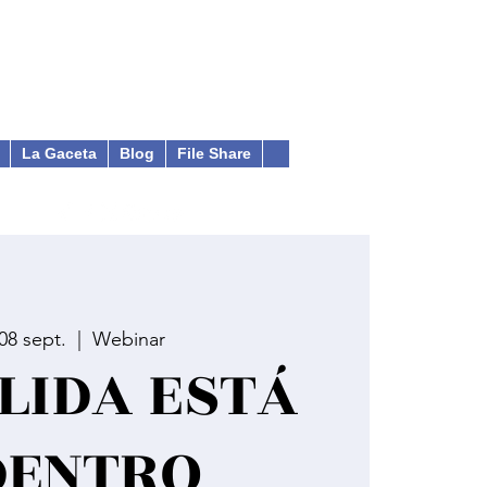
La Gaceta
Blog
File Share
 08 sept.
  |  
Webinar
LIDA ESTÁ
DENTRO