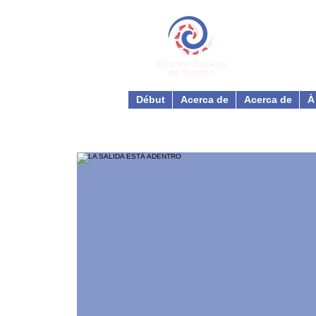
Début
Acerca de
Acerca de
À