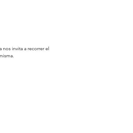
nos invita a recorrer el 
 misma.
Avis de confidentialité