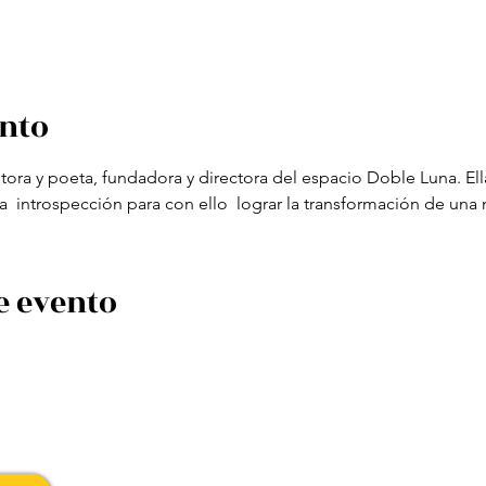
ento
ora y poeta, fundadora y directora del espacio Doble Luna. Ella 
la  introspección para con ello  lograr la transformación de una
e evento
traslahuelladesophia@gmail.com