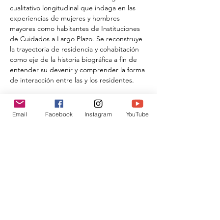
cualitativo longitudinal que indaga en las 
experiencias de mujeres y hombres 
mayores como habitantes de Instituciones 
de Cuidados a Largo Plazo. Se reconstruye 
la trayectoria de residencia y cohabitación 
como eje de la historia biográfica a fin de 
entender su devenir y comprender la forma 
de interacción entre las y los residentes. 
El estudio tiene anclaje teórico en las 
perspectivas de curso de vida y de género. 
Email
Facebook
Instagram
YouTube
Compartir este evento