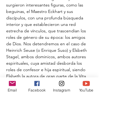
surgieron interesantes figuras, como las 
beguinas, el Maestro Eckhart y sus 
discípulos, con una profunda búsqueda 
interior y que establecieron una red 
estrecha de vínculos, que trascendían los 
roles de género de su época: los amigos 
de Dios. Nos detendremos en el caso de 
Heinrich Seuse (o Enrique Suso) y Elsbeth 
Stagel, ambos dominicos, ambos autores 
espirituales, cuya amistad desborda los 
roles de confesor e hija espiritual, siendo 
Elsbeth la autora de gran parte de la Vita 
de su amigo, “el Servidor de la Sabiduría”. 
Finalmente ofreceremos su propuesta 
Email
Facebook
Instagram
YouTube
espiritual, sirviéndonos de las ilustraciones 
de sus manuscritos.
Compartir este evento