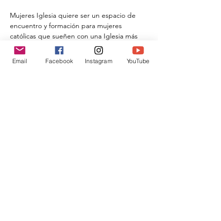
Mujeres Iglesia quiere ser un espacio de 
encuentro y formación para mujeres 
católicas que sueñen con una Iglesia más 
fiel a Jesucristo.
Email
Facebook
Instagram
YouTube
Compartir este evento
Donar
traslahuelladesophia@gmail.com