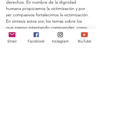
derechos. En nombre de la dignidad 
humana propiciamos la victimización y por 
ser compasivos fortalecimos la victimización. 
En síntesis estos son los temas sobre los 
que pienso intentando comprender, como 
escribió Hannah Arendt, pensar sin muletas.
Email
Facebook
Instagram
YouTube
Compartir este evento
Donar
traslahuelladesophia@gmail.com