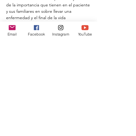
de la importancia que tienen en el paciente 
y sus familiares en sobre llevar una 
enfermedad y el final de la vida
Email
Facebook
Instagram
YouTube
Compartir este evento
Donar
traslahuelladesophia@gmail.com
Avis de confidentialité