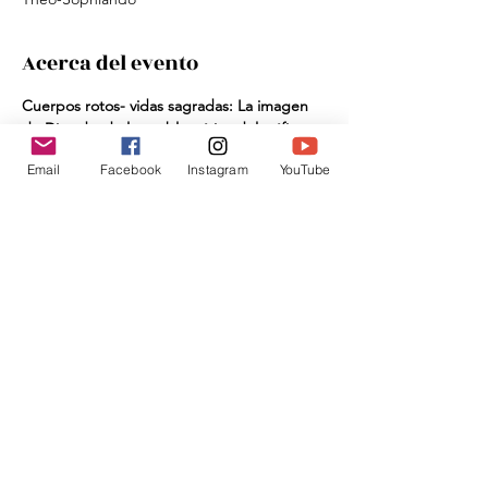
Acerca del evento
Cuerpos rotos- vidas sagradas: La imagen 
de Dios desde la problemática del tráfico 
de mujeres
Email
Facebook
Instagram
YouTube
Compartir este evento
Donar