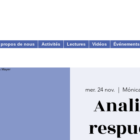
 propos de nous
Activités
Lectures
Vidéos
Événements
mer. 24 nov.
  |  
Mónica
Anali
respu