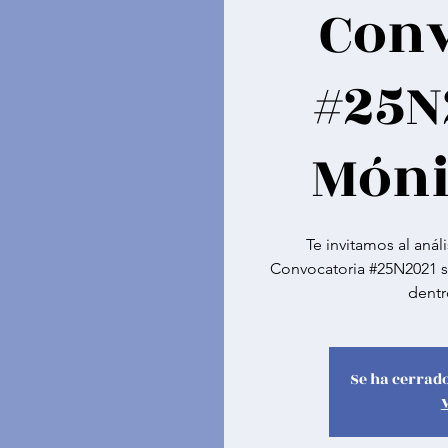
Conv
#25N
Móni
Te invitamos al anál
Convocatoria #25N2021 s
dentr
Se ha cerrado