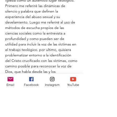
Iglesia como un auténtico lugar teológico. 
Primero me referiré las dinámicas de 
silencio y palabra que definen la 
experiencia del abuso sexual y su 
develamiento. Luego me referiré al uso de 
métodos de escucha propios de las 
ciencias sociales como la entrevista a 
profundidad y como pueden ser de 
utilidad para incluir la voz de las víctimas en 
el trabajo teológico. por ultimo, quisiera 
problematizar entorno a la identificación 
del Cristo crucificado con las víctimas, como 
camino posible para reconocer la voz de 
Dios, que habla desde las y los 
sobrevivientes de violencia sexual en la 
Iglesia. Estos tres caminos constituyen 
Email
Facebook
Instagram
YouTube
avenidas necesarias para situar la verdad de 
quienes han sobrevivido abusos en el 
corazón del quehacer teológico.
Compartir este evento