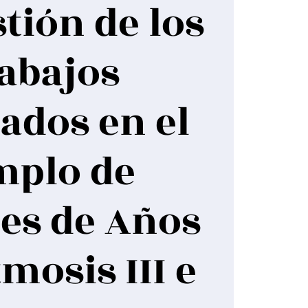
stión de los
abajos
zados en el
mplo de
es de Años
mosis III e