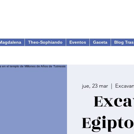
Magdalena
Theo-Sophiando
Eventos
Gaceta
Blog Tras
jue, 23 mar
  |  
Excavan
Exca
Egipto