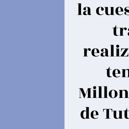
la cue
tr
reali
te
Millon
de Tut