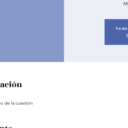
My
Ya no 
cación
o de la cuestión