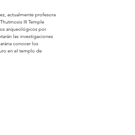
ez, actualmente profesora 
 Thutmosis III Temple 
ntos arqueológicos por 
tarán las investigaciones 
darána conocer los 
turo en el templo de 
Aviso de privacidad