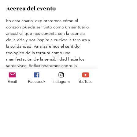
Acerca del evento
En esta charla, exploraremos cómo el 
corazón puede ser visto como un santuario 
ancestral que nos conecta con la esencia 
de la vida y nos inspira a cultivar la ternura y 
la solidaridad. Analizaremos el sentido 
teológico de la ternura como una 
manifestación de la sensibilidad hacia los 
seres vivos. Reflexionaremos sobre la 
solidaridad como una fuerza colectiva de 
ternura que genera vigor para  luchar y 
Email
Facebook
Instagram
YouTube
crear juntos comunidades más justas y 
fraternas.
Compartir este evento