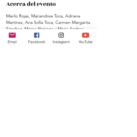
Acerca del evento
Marilú Rojas, Mariandrea Toca, Adriana 
Martínez, Ana Sofía Toca, Carmen Margarita 
Sánchez, Marisa Noriega y María Andrea 
González
Email
Facebook
Instagram
YouTube
Compartir este evento
Donar