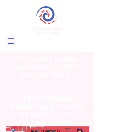
En Tras las huellas
contamos con DOS
recursos "Blog":
1)
BLOG Religión
Digital-Tras las huellas
de Sophía
al cual
puedes acceder
pinchando la imagen a