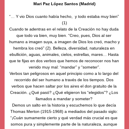
Mari Paz López Santos (Madrid)
“… Y vio Dios cuanto había hecho,  y todo estaba muy bien” 
(1)
Cuando te adentras en el relato de la Creación no hay duda 
que todo va bien, muy bien. “Creo, pues, Dios al ser 
humano a imagen suya, a imagen de Dios los creó, macho y 
hembra los creó” (2). Belleza, diversidad, naturaleza en 
ebullición, aguas, animales, cielos, estrellas, mares… Hasta 
que te fijas en dos verbos que hemos de reconocer nos han 
venido muy mal: “mandar” y “someter”.
Verbos tan peligrosos en aquel principio como a lo largo del 
recorrido del ser humano a través de los tiempos. Dos 
verbos que hacen saltar por los aires el don gratuito de la 
Creación. ¿Qué pasó? ¿Qué eligieron los “elegidos”? ¿Los 
llamados a mandar y someter? 
Demos un salto en la historia y escuchemos lo que decía 
Thomas Merton (1915-1968) a mediados del pasado siglo: 
“¡Cuán sumamente cierto y qué verdad más crucial es que 
somos pura y simplemente parte de la naturaleza, aunque 