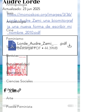
Audre Lorde
Antropología
Actualizado:
23 jun 2025
Tesis
https://monoskop.org/images/3/36/
Lorde_Audre_Zami_una_biomitograf
Arqueología
ia_una_nueva_forma_de_escribir_mi
Cine
_nombre_2010.pdf
Feminismo
Lorde_Audre_Zami_una_biomitografia_una_nueva_f
.pdf
Teología Feminista
Descargar PDF • 44.39MB
Revistas
Decolonialidad
Literatura
Ciencias Sociales
Videos
Arte
Poesía Feminista