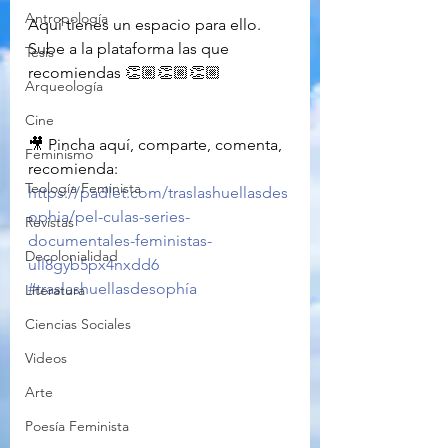
Antropología
Aquí tienes un espacio para ello. 
Sube a la plataforma las que 
Tesis
recomiendas 👏🏼👏🏼👏🏼
Arqueología
Cine
🎥 Pincha aquí, comparte, comenta, 
Feminismo
recomienda: 
Teología Feminista
https://padlet.com/traslashuellasdes
ophia/pel-culas-series-
Revistas
documentales-feministas-
Decolonialidad
ull8gyb5px4nxdd6
#traslashuellasdesophía
Literatura
Ciencias Sociales
Videos
Arte
Poesía Feminista