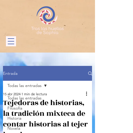
Entrada
Todas las entradas
15 abr 2024
1 min de lectura
Todas las entradas
Tejedoras de historias,
Filosofía
la tradición mixteca de
Historia
contar historias al tejer
Novela