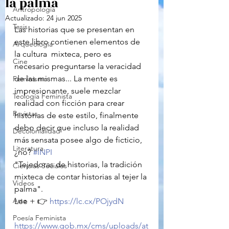
la palma
Antropología
Actualizado:
24 jun 2025
Tesis
Las historias que se presentan en 
este libro contienen elementos de 
Arqueología
la cultura  mixteca, pero es 
Cine
necesario preguntarse la veracidad 
de las mismas... La mente es 
Feminismo
impresionante, suele mezclar 
Teología Feminista
realidad con ficción para crear 
Revistas
historias de este estilo, finalmente 
debo decir que incluso la realidad 
Decolonialidad
más sensata posee algo de ficticio, 
Literatura
¿no? 
#INPI
"Tejedoras de historias, la tradición 
Ciencias Sociales
mixteca de contar historias al tejer la 
Videos
palma".
Arte
Lee + 👉 
https://lc.cx/POjydN
Poesía Feminista
https://www.gob.mx/cms/uploads/at