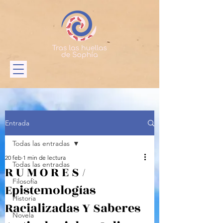
Entrada
Todas las entradas
20 feb
1 min de lectura
Todas las entradas
R U M O R E S /
Filosofía
Epistemologías
Historia
Racializadas Y Saberes
Novela