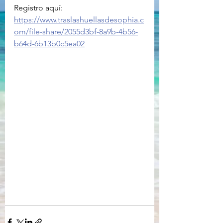
Registro aquí: 
https://www.traslashuellasdesophia.c
om/file-share/2055d3bf-8a9b-4b56-
b64d-6b13b0c5ea02