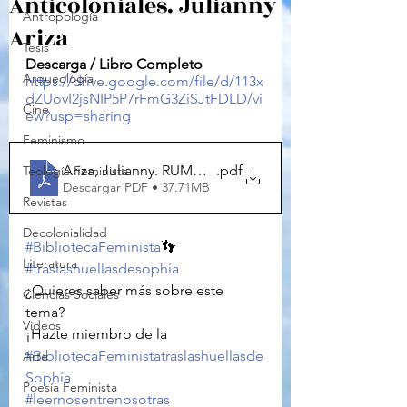
Anticoloniales. Julianny
Antropología
Ariza
Tesis
Descarga / Libro Completo
Arqueología
https://drive.google.com/file/d/113x
dZUovI2jsNIP5P7rFmG3ZiSJtFDLD/vi
Cine
ew?usp=sharing
Feminismo
Ariza, Julianny. RUMORES Epistemologías racializada
.pdf
Teología Feminista
Descargar PDF • 37.71MB
Revistas
Decolonialidad
#BibliotecaFeminista
👣
Literatura
#traslashuellasdesophía
¿Quieres saber más sobre este 
Ciencias Sociales
tema?
Videos
¡Hazte miembro de la 
#BibliotecaFeministatraslashuellasde
Arte
Sophía
Poesía Feminista
#leernosentrenosotras