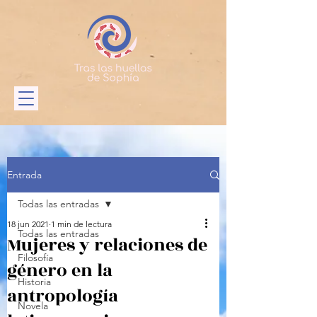
Entrada
Todas las entradas
18 jun 2021
1 min de lectura
Todas las entradas
Mujeres y relaciones de
Filosofía
género en la
Historia
antropología
Novela