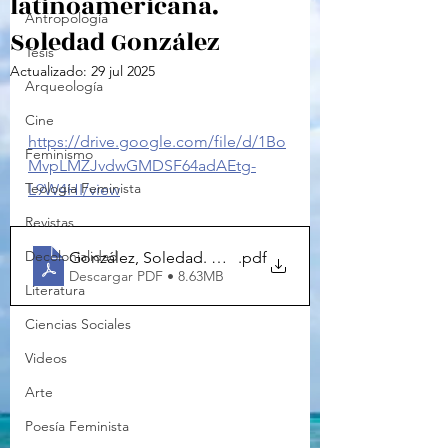
latinoamericana.
Antropología
Soledad González
Tesis
Actualizado:
29 jul 2025
Arqueología
Cine
https://drive.google.com/file/d/1Bo
Feminismo
MvpLMZJvdwGMDSF64adAEtg-
Teología Feminista
L9W4HI/view
Revistas
Decolonialidad
González, Soledad. Hacia_una_antropologia_de_las_
.pdf
Descargar PDF • 8.63MB
Literatura
Ciencias Sociales
Videos
Arte
Poesía Feminista