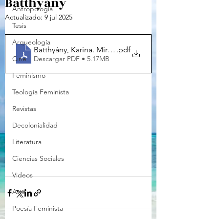
Batthyány
Antropología
Actualizado:
9 jul 2025
Tesis
Arqueología
Batthyány, Karina. Miradas-latinoamericanasa los cui
.pdf
Descargar PDF • 5.17MB
Cine
Feminismo
Teología Feminista
Revistas
Decolonialidad
Literatura
Ciencias Sociales
Videos
Arte
Poesía Feminista