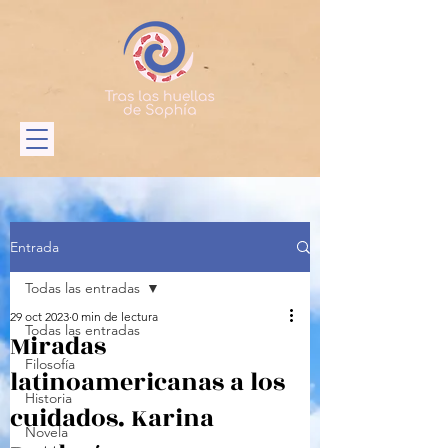
Entrada
Todas las entradas
29 oct 2023
0 min de lectura
Todas las entradas
Miradas
Filosofía
latinoamericanas a los
Historia
cuidados. Karina
Novela