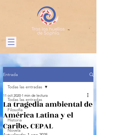
Entrada
Todas las entradas
11 oct 2020
1 min de lectura
Todas las entradas
La tragedia ambiental de
Filosofía
América Latina y el
Historia
Caribe. CEPAL
Novela
Actualizado:
1 ago 2025