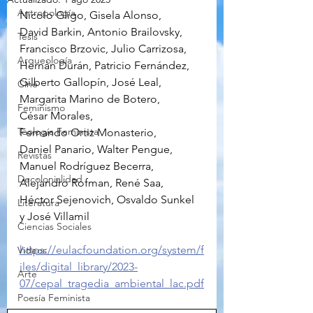
Antropología
Nicolo Gligo, Gisela Alonso, 
David Barkin, Antonio Brailovsky, 
Tesis
Francisco Brzovic, Julio Carrizosa, 
Arqueología
Hernán Durán, Patricio Fernández, 
Gilberto Gallopín, José Leal, 
Cine
Margarita Marino de Botero, 
Feminismo
César Morales, 
Teología Feminista
Fernando Ortiz Monasterio, 
Daniel Panario, Walter Pengue, 
Revistas
Manuel Rodríguez Becerra, 
Decolonialidad
Alejandro Rofman, René Saa, 
Héctor Sejenovich, Osvaldo Sunkel 
Literatura
y José Villamil
Ciencias Sociales
https://eulacfoundation.org/system/f
Videos
iles/digital_library/2023-
Arte
07/cepal_tragedia_ambiental_lac.pdf
Poesía Feminista