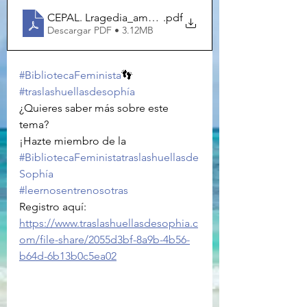
CEPAL. Lragedia_ambiental_lac
.pdf
Descargar PDF • 3.12MB
#BibliotecaFeminista
👣
#traslashuellasdesophía
¿Quieres saber más sobre este 
tema?
¡Hazte miembro de la 
#BibliotecaFeministatraslashuellasde
Sophía
#leernosentrenosotras
Registro aquí: 
https://www.traslashuellasdesophia.c
om/file-share/2055d3bf-8a9b-4b56-
b64d-6b13b0c5ea02