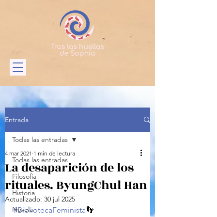
Entrada
Todas las entradas
4 mar 2021
1 min de lectura
Todas las entradas
La desaparición de los
Filosofía
rituales. Byung­Chul Han
Historia
Actualizado:
30 jul 2025
Novela
#BibliotecaFeminista
👣