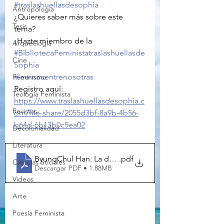
#traslashuellasdesophía
Antropología
¿Quieres saber más sobre este 
Tesis
tema?
¡Hazte miembro de la 
Arqueología
#BibliotecaFeministatraslashuellasde
Cine
Sophía
#leernosentrenosotras
Feminismo
Registro aquí: 
Teología Feminista
https://www.traslashuellasdesophia.c
Revistas
om/file-share/2055d3bf-8a9b-4b56-
b64d-6b13b0c5ea02
Decolonialidad
Literatura
Byung­Chul Han. La desaparicion de los rituales pdf
.pdf
Ciencias Sociales
Descargar PDF • 1.88MB
Videos
Arte
Poesía Feminista