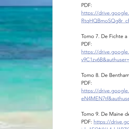
PDF: 
https://drive.goog
RtqHQBmoSQg8r_cFf
Tomo 7. De Fichte a
PDF: 
https://drive.goo
v9C1zv6B&authuser
Tomo 8. De Bentham 
PDF: 
https://drive.googl
eN4MEN7tf&authuse
Tomo 9. De Maine de
PDF: 
https://drive.