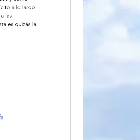
ito a lo largo 
a las 
ta es quizás la 
.
fs