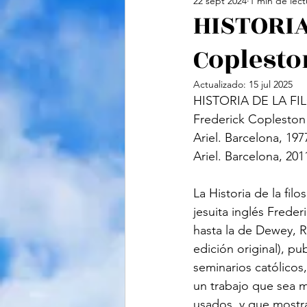
22 sept 2024
1 min de lect
Cine
Feminismo
Te
HISTORIA
Coplesto
Ciencias Sociales
Vide
Actualizado:
15 jul 2025
HISTORIA DE LA FI
Frederick Copleston
Ariel. Barcelona, 19
Ariel. Barcelona, 20
La Historia de la filo
jesuita inglés Freder
hasta la de Dewey, R
edición original), pu
seminarios católicos,
un trabajo que sea 
usados, y que mostra