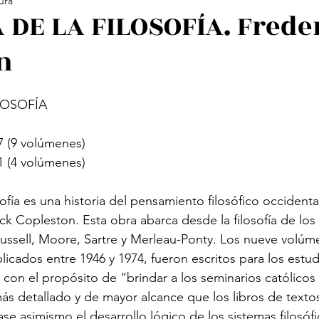
ura
ología Feminista
Revistas
Decolonialidad
L
 DE LA FILOSOFÍA. Frede
n
os
Arte
Poesía Feminista
LOSOFÍA 
77 (9 volúmenes)
11 (4 volúmenes)
sofía es una historia del pensamiento filosófico occidental
ick Copleston. Esta obra abarca desde la filosofía de los
ussell, Moore, Sartre y Merleau-Ponty. Los nueve volúm
blicados entre 1946 y 1974, fueron escritos para los estu
 con el propósito de “brindar a los seminarios católicos 
más detallado y de mayor alcance que los libros de tex
se asimismo el desarrollo lógico de los sistemas filosóf