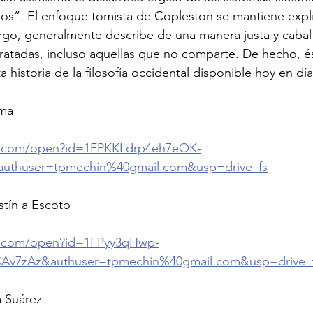
dos”. El enfoque tomista de Copleston se mantiene explíc
rgo, generalmente describe de una manera justa y cabal 
 tratadas, incluso aquellas que no comparte. De hecho, és
historia de la filosofía occidental disponible hoy en día
oma
le.com/open?id=1FPKKLdrp4eh7eOK-
authuser=tpmechin%40gmail.com&usp=drive_fs
tín a Escoto
le.com/open?id=1FPyy3qHwp-
v7zAz&authuser=tpmechin%40gmail.com&usp=drive_
 Suárez