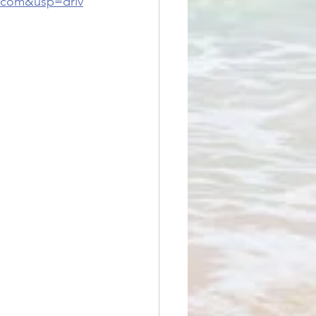
.com&usp=driv