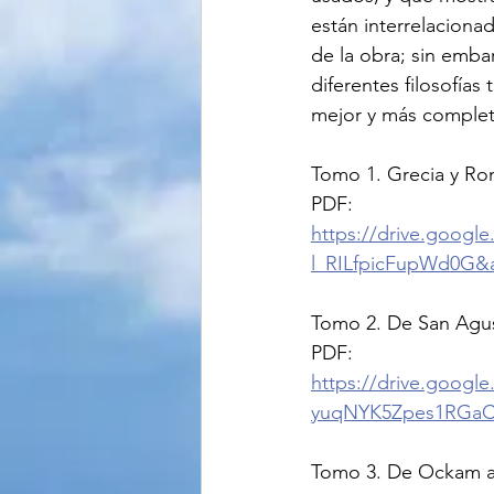
están interrelaciona
de la obra; sin emba
diferentes filosofías
mejor y más completa 
Tomo 1. Grecia y R
PDF: 
https://drive.goog
l_RILfpicFupWd0G&
Tomo 2. De San Agus
PDF: 
https://drive.goog
yuqNYK5Zpes1RGaCA
Tomo 3. De Ockam a