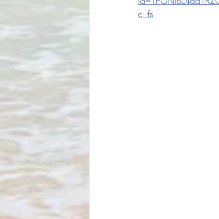
id=1FONl6L4dd1RZQ
e_fs