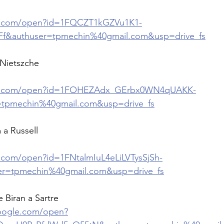
le.com/open?id=1FQCZT1kGZVu1K1-
&authuser=tpmechin%40gmail.com&usp=drive_fs
 Nietszche
gle.com/open?id=1FOHEZAdx_GErbx0WN4qUAKK-
=tpmechin%40gmail.com&usp=drive_fs
a Russell
e.com/open?id=1FNtalmIuL4eLiLVTysSjSh-
r=tpmechin%40gmail.com&usp=drive_fs
 Biran a Sartre
google.com/open?