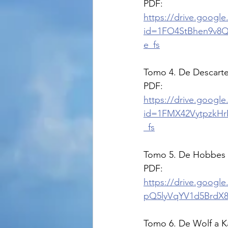
PDF: 
https://drive.googl
id=1FO4StBhen9v8
e_fs
Tomo 4. De Descarte
PDF: 
https://drive.googl
id=1FMX42VytpzkHr
_fs
Tomo 5. De Hobbes
PDF: 
https://drive.goog
pQ5lyVqYV1d5BrdX8
Tomo 6. De Wolf a K