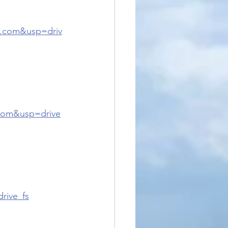
.com&usp=driv
com&usp=drive
ive_fs