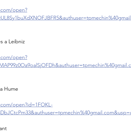
e.com/open?
QUL8Sy1buXdXNOFJBFR5&authuser=tpmechin%40gmail
s a Leibniz
e.com/open?
MAP99z0Oa9oalSjOFDh&authuser=tpmechin%40gmail.
 a Hume
le.com/open?id=1FOKL-
DbJCtcPm33&authuser=tpmechin%40gmail.com&usp=dr
ant