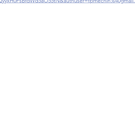
yyxH0PsBfdWd5aO55tN&authuser=tpmechin%40gmail