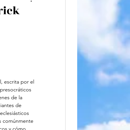
iteratura
rick
, escrita por el 
 presocráticos 
enes de la 
diantes de 
eclesiásticos 
tos comúnmente 
icos y cómo 