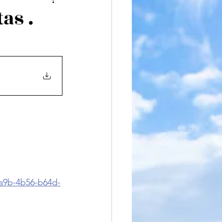
iteratura
as .
8a9b-4b56-b64d-