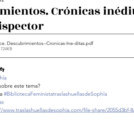
ra
ología Feminista
Revistas
Decolonialidad
L
mientos. Crónicas inédit
ispector
os
Arte
Poesía Feminista
ice. Descubrimientos--Cronicas-Ine-ditas
.pdf
 724KB
👣
hía
sobre este tema?
a 
#BibliotecaFeministatraslashuellasdeSophía
as
://www.traslashuellasdesophia.com/file-share/2055d3bf-