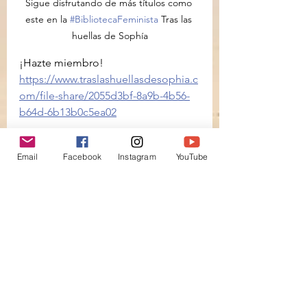
Sigue disfrutando de más títulos como 
este en la 
#BibliotecaFeminista
 Tras las 
huellas de Sophía
¡Hazte miembro!
https://www.traslashuellasdesophia.c
om/file-share/2055d3bf-8a9b-4b56-
b64d-6b13b0c5ea02
Email
Facebook
Instagram
YouTube
Ver todo
Entradas recientes