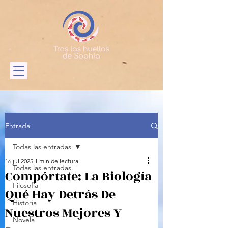
Entrada
Todas las entradas
16 jul 2025
1 min de lectura
Todas las entradas
Compórtate: La Biología
Filosofía
Qué Hay Detrás De
Historia
Nuestros Mejores Y
Novela