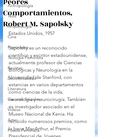
Peores
Antropología
Comportamientos.
Tesis
Robert M. Sapolsky
Arqueología
Estados Unidos, 1957
Cine
Feminismo
Sapolsky es un reconocido 
científico y escritor estadounidense, 
Teología Feminista
actualmente profesor de Ciencias 
Revistas
Biológicas y Neurología en la 
Universidad de Stanford, con 
Decolonialidad
estancias en varios departamentos 
Literatura
como ciencias de la vida, 
Ciencias Sociales
neurología y neurocirugía. También 
es investigador asociado en el 
Videos
Museo Nacional de Kenia. Ha 
Arte
recibido numerosos premios, como 
la beca MacArthur, el Premio 
Poesía Feminista
Presidencial de Jóvenes 