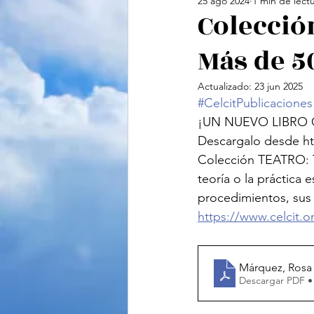
25 ago 2024
1 min de lect
Cine
Feminismo
Te
Colecció
Más de 5
Ciencias Sociales
Vide
Actualizado:
23 jun 2025
#CelcitPublicaciones
¡UN NUEVO LIBRO ON
Descargalo desde htt
Colección TEATRO: 
teoría o la práctica 
procedimientos, sus
https://www.celcit.or
Descargar PDF •