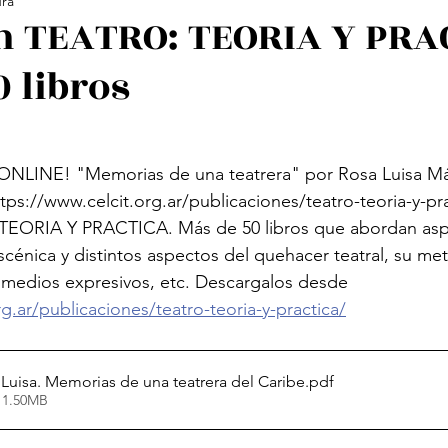
ura
ología Feminista
Revistas
Decolonialidad
L
n TEATRO: TEORIA Y PRA
0 libros
os
Arte
Poesía Feminista
LINE! "Memorias de una teatrera" por Rosa Luisa Má
ps://www.celcit.org.ar/publicaciones/teatro-teoria-y-pra
TEORIA Y PRACTICA. Más de 50 libros que abordan aspe
escénica y distintos aspectos del quehacer teatral, su me
 medios expresivos, etc. Descargalos desde 
g.ar/publicaciones/teatro-teoria-y-practica/
Márquez, Rosa Luisa. Memorias de una teatrera del Caribe
.pdf
 1.50MB