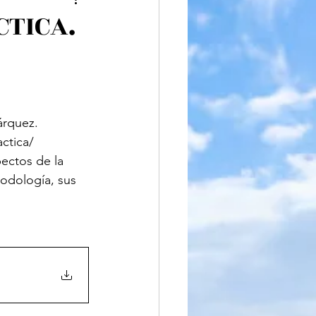
iteratura
CTICA.
rquez. 
ctica/
ctos de la 
todología, sus 