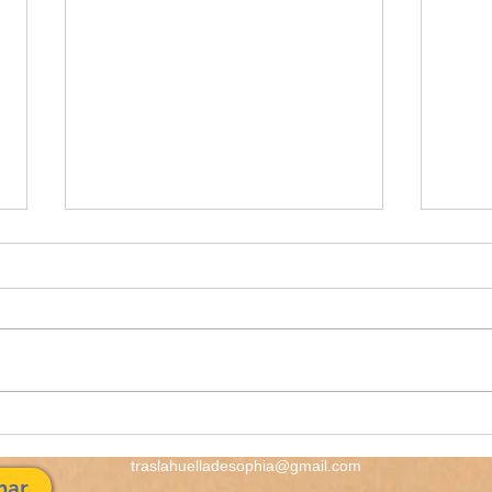
Melo
El Amanecer de aquel día
traslahuelladesophia@gmail.com
nar