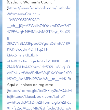
[Catholic Women's Council]
(
https://www.facebook.com/Catholic
-Womens-Council-
104839085705098/?
__cft__[0]=AZWxlbZ4tYokmD7ws7dT
479PAJqHNF4MIcJvMGT5ayr_RauX9
g-
0RQVNBLO3RppeO9gdr268mRA1R9
KKK-3woykn4DHTqZTT-
ktAx5_n_sKfLJlxT-
nDsBPXsXmDqeJu2Ldi2ORNBQbIQ
ZlAlkfQHxAKXorm1dz532UuWJq1O
xbFnUkjzfWe6Pdfef38vjBXoYmnSsP0
kSYO_AoMPbl9POdA&__tn__=kK-R
)
Aquí el enlace de registro: 
[
https://forms.gle/6aXF7fzy2qAQJcM
t6](https://l.facebook.com/l.php?
u=https%3A%2F%2Fforms.gle%2F6a
XF7fzy2qAQJcMt6%3Ffbclid%3DIwA