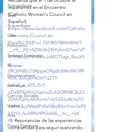
Recuerda que el 1 de octubre te 
Antropología
esperamos en el Encuentro:
[Catholic Women's Council en 
Tesis
Español]
Arqueología
(
https://www.facebook.com/Catholic
Cine
-Womens-Council-en-
Espa%C3%B1ol-107385748465844/?
Feminismo
__cft__[0]=AZWxlbZ4tYokmD7ws7dT
Teología Feminista
479PAJqHNF4MIcJvMGT5ayr_RauX9
g-
Revistas
0RQVNBLO3RppeO9gdr268mRA1R9
Decolonialidad
KKK-3woykn4DHTqZTT-
ktAx5_n_sKfLJlxT-
Literatura
nDsBPXsXmDqeJu2Ldi2ORNBQbIQ
Ciencias Sociales
ZlAlkfQHxAKXorm1dz532UuWJq1O
Videos
xbFnUkjzfWe6Pdfef38vjBXoYmnSsP0
kSYO_AoMPbl9POdA&__tn__=kK-
Arte
R
): Resonancias de las experiencias 
Poesía Feminista
compartidas para seguir avanzando.