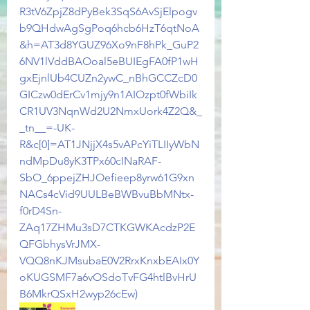
R3tV6ZpjZ8dPyBek3SqS6AvSjElpogv
b9QHdwAgSgPoq6hcb6HzT6qtNoA
&h=AT3d8YGUZ96Xo9nF8hPk_GuP2
6NV1lVddBAOoal5eBUIEgFA0fP1wH
gxEjnlUb4CUZn2ywC_nBhGCCZcD0
GICzw0dErCv1mjy9n1AIOzpt0fWbiIk
CR1UV3NqnWd2U2NmxUork4Z2Q&_
_tn__=-UK-
R&c[0]=AT1JNjjX4s5vAPcYiTLIIyWbN
ndMpDu8yK3TPx60cINaRAF-
SbO_6ppejZHJOefieep8yrw61G9xn
NACs4cVid9UULBeBWBvuBbMNtx-
f0rD4Sn-
ZAq17ZHMu3sD7CTKGWKAcdzP2E
QFGbhysVrJMX-
VQQ8nKJMsubaE0V2RrxKnxbEAIx0Y
oKUGSMF7a6vOSdoTvFG4htlBvHrU
B6MkrQSxH2wyp26cEw)