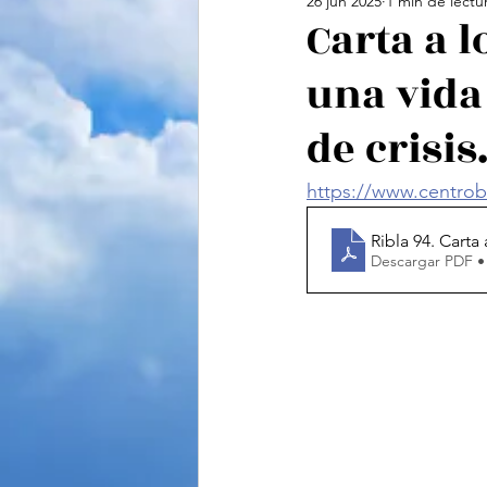
26 jun 2025
1 min de lectu
Cine
Feminismo
Te
Carta a l
una vida
Ciencias Sociales
Vide
de crisis
https://www.centrobi
Ribla 94. Carta 
Descargar PDF •