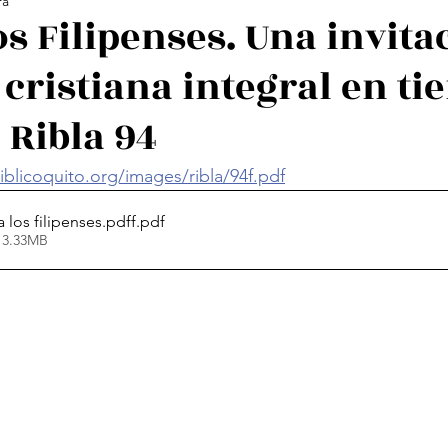
ra
ología Feminista
Revistas
Decolonialidad
L
os Filipenses. Una invita
 cristiana integral en t
os
Arte
Poesía Feminista
. Ribla 94
blicoquito.org/images/ribla/94f.pdf
a los filipenses.pdff
.pdf
 3.33MB