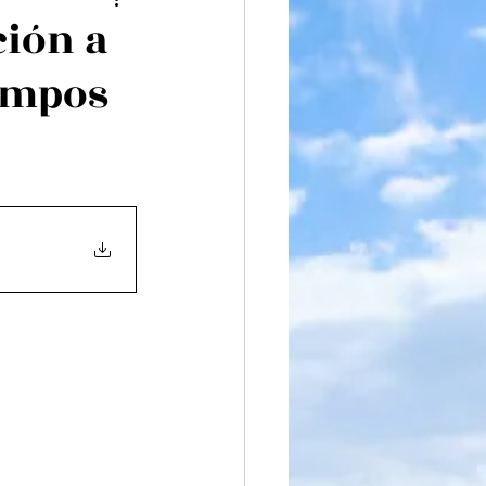
iteratura
ción a
iempos