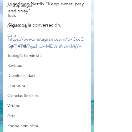
la serie en Netflix "Keep sweet, pray 
Antropología
and obey".
Tesis
Sigamos la conversación...
Arqueología
Cine
https://www.instagram.com/tv/CkcO
Feminismo
SpTjVTd/?igshid=MDJmNzVkMjY=
Teología Feminista
Revistas
Decolonialidad
Literatura
Ciencias Sociales
Videos
Arte
Poesía Feminista